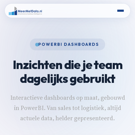
POWERBI DASHBOARDS
Inzichten die je team
dagelijks gebruikt
Interactieve dashboards op maat, gebouwd
in PowerBI. Van sales tot logistiek, altijd
actuele data, helder gepresenteerd.