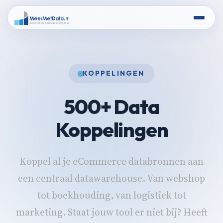
KOPPELINGEN
500+ Data
Koppelingen
Koppel al je eCommerce databronnen aan
een centraal datawarehouse. Van webshop
tot boekhouding, van logistiek tot
marketing. Staat jouw tool er niet bij? Heeft