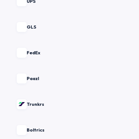
UPS
GLS
FedEx
Paazl
Trunkrs
Boltrics