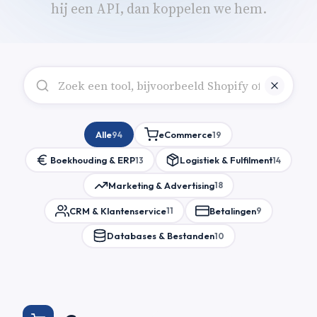
hij een API, dan koppelen we hem.
Alle
eCommerce
94
19
Boekhouding & ERP
Logistiek & Fulfilment
13
14
Marketing & Advertising
18
CRM & Klantenservice
Betalingen
11
9
Databases & Bestanden
10