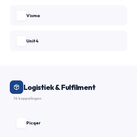
Visma
Unit4
Logistiek & Fulfilment
14 koppelingen
Picqer