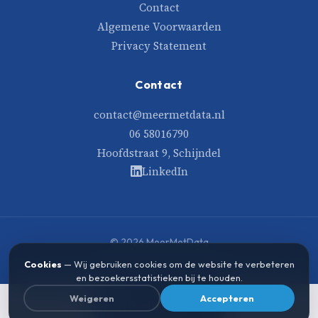
Contact
Algemene Voorwaarden
Privacy Statement
Contact
contact@meermetdata.nl
06 58016790
Hoofdstraat 9, Schijndel
LinkedIn
© 2026 MeerMetData
Gebouwd met zorg en data
Cookies
— Wij gebruiken cookies om de website te verbeteren
en bezoekersstatistieken bij te houden.
Weigeren
Accepteren
Gratis gesprek