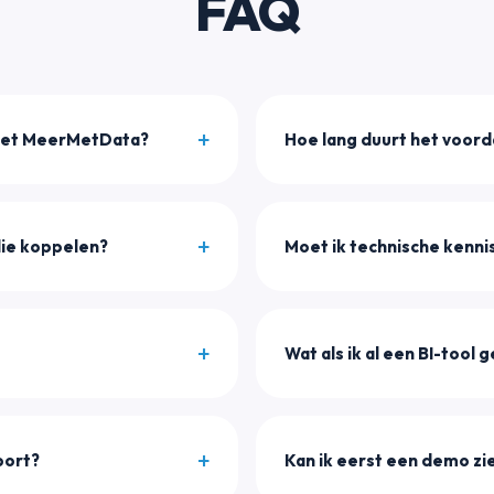
FAQ
met MeerMetData?
Hoe lang duurt het voorda
lie koppelen?
Moet ik technische kenn
Wat als ik al een BI-tool 
port?
Kan ik eerst een demo zi