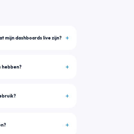
t mijn dashboards live zijn?
is hebben?
gebruik?
en?