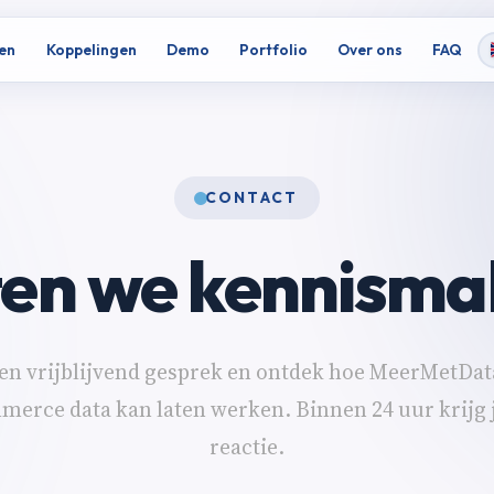
en
Koppelingen
Demo
Portfolio
Over ons
FAQ
CONTACT
ten we kennisma
en vrijblijvend gesprek en ontdek hoe MeerMetDat
erce data kan laten werken. Binnen 24 uur krijg 
reactie.