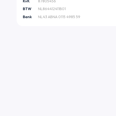
KvK
87805456
BTW
NL864412411B01
Bank
NL43 ABNA 0115 4985 59