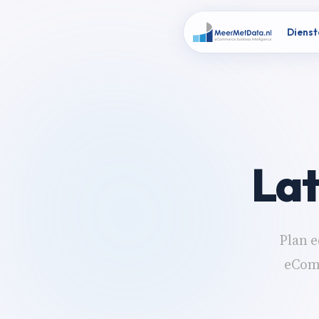
Dienst
La
Plan e
eComm