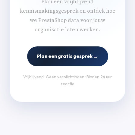
Plan een vrijblijvend
kennismakingsgesprek en ontdek hoe
we PrestaShop data voor jouw
organisatie laten werken.
→
Plan een gratis gesprek
Vrijblijvend · Geen verplichtingen · Binnen 24 uur
reactie