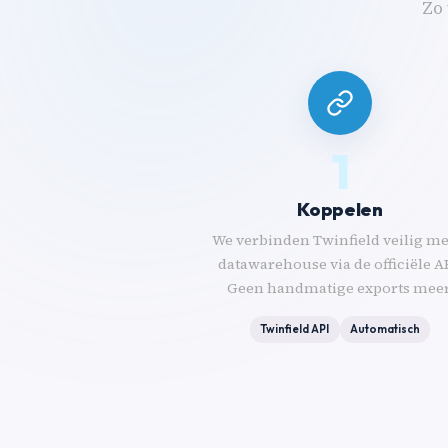
Zo 
1
Koppelen
We verbinden Twinfield veilig met
datawarehouse via de officiële A
Geen handmatige exports meer
Twinfield API
Automatisch