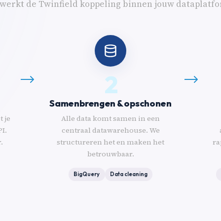
werkt de Twinfield koppeling binnen jouw dataplatf
2
Samenbrengen & opschonen
 je
Alle data komt samen in een
PI.
centraal datawarehouse. We
.
structureren het en maken het
ra
betrouwbaar.
BigQuery
Data cleaning