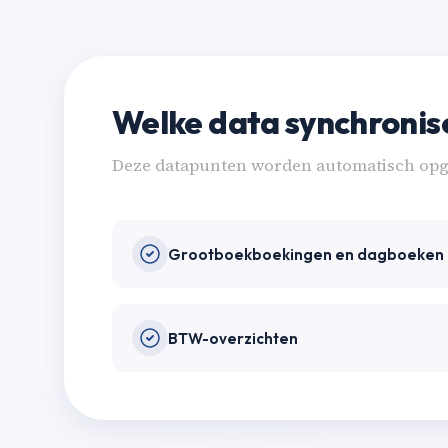
Welke data synchronis
Deze datapunten worden automatisch opge
Grootboekboekingen en dagboeken
BTW-overzichten