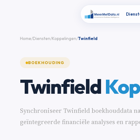
Dienst
Home
Diensten
Koppelingen
Twinfield
BOEKHOUDING
Twinfield
Kop
Synchroniseer Twinfield boekhouddata na
geïntegreerde financiële analyses en rapp