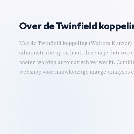
Over de Twinfield koppeli
Met de Twinfield koppeling (Wolters Kluwer)
administratie op en laadt deze in je datawa
posten worden automatisch verwerkt. Combine
webshop voor nauwkeurige marge-analyses en