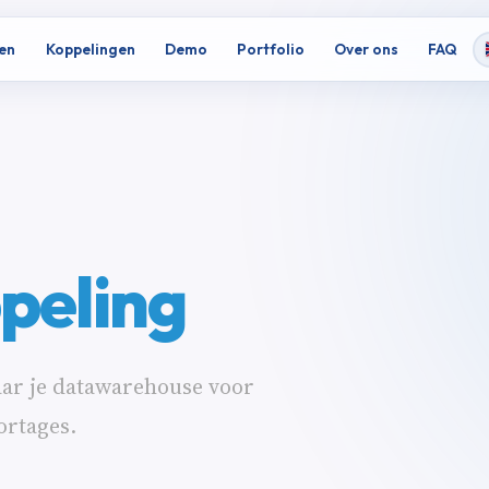
en
Koppelingen
Demo
Portfolio
Over ons
FAQ
peling
ar je datawarehouse voor
ortages.