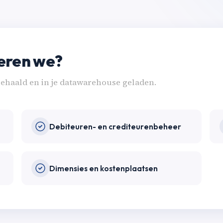
eren we?
haald en in je datawarehouse geladen.
Debiteuren- en crediteurenbeheer
Dimensies en kostenplaatsen