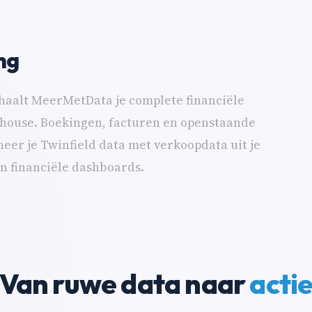
ng
 haalt MeerMetData je complete financiële
rehouse. Boekingen, facturen en openstaande
er je Twinfield data met verkoopdata uit je
 financiële dashboards.
Van ruwe data naar
acti